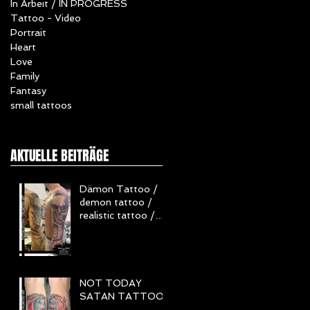
In Arbeit / IN PROGRESS
Tattoo - Video
Portrait
Heart
Love
Family
Fantasy
small tattoos
AKTUELLE BEITRÄGE
Dämon Tattoo /
demon tattoo /
realistic tattoo /
Realistisch Tattoo
/ Horror Tattoo
NOT TODAY
SATAN TATTOO