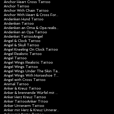
Anchor Heart Cross Tattoo
Anchor Tattoo
Anchor With Chain Tattoo
Anchor With Heart & Cross Forearm Tattoo
Andenken Hund Tattoo
Andenken Tattoo
Andenken an Oma & Opa realistik Tattoo
Andenken an Opa Tattoo
Andenket Tattoo
Angel
Angel & Clock Tattoo
Angel & Skull Tattoo
Angel Kneeling On Clock Tattoo
Angel Realistic Tattoo
Angel Tattoo
Angel Wings Realistic Tattoo
Angel Wings Tattoo
Angel Wings Under The Skin Tattoo
Angel Wings With Horseshoe Tattoo
Angel with Cross Tattoo
Animal Tattoo
Anker & Kreuz Tattoo
Anker & brennende Würfel mit Poker Chips Tattoo
Anker Herz Kreuz Tattoo
Anker Tattoo
Anker Tttoo
Anker Unterarm Tattoo
Anker mit Herz & Kreuz Unterarm Tattoo