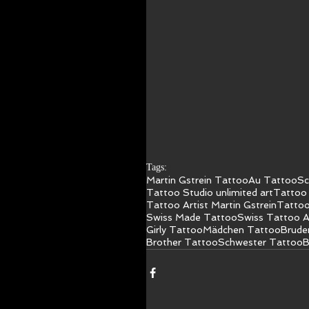
Tags:
Martin Gstrein Tattoo
Au Tattoo
Sc
Tattoo Studio unlimited art
Tattoo 
Tattoo Artist Martin Gstrein
Tattoo
Swiss Made Tattoo
Swiss Tattoo A
Girly Tattoo
Mädchen Tattoo
Brude
Brother Tattoo
Schwester Tattoo
B