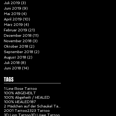
Juli 2019
(3)
3 Beiträge
Juni 2019
(9)
9 Beiträge
Mai 2019
(4)
4 Beiträge
April 2019
(10)
10 Beiträge
März 2019
(4)
4 Beiträge
Februar 2019
(21)
21 Beiträge
Dezember 2018
(11)
11 Beiträge
November 2018
(3)
3 Beiträge
Oktober 2018
(2)
2 Beiträge
September 2018
(2)
2 Beiträge
August 2018
(2)
2 Beiträge
Juli 2018
(8)
8 Beiträge
Juni 2018
(14)
14 Beiträge
TAGS
1 Line Rose Tattoo
100% ABGEHEILT
100% Abgeheilt / HEALED
100% HEALED
187
2 Mädchen auf der Schaukel Tattoo
2001 Tattoo
23
23 Tattoo
3D Lion Tattoo
3D Löwe Tattoo