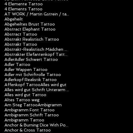
4 Elemente Tattoo
4 Elements Tattoo
AT WORK / Martin Gstrein / tattoo studio unlimited art / Vorarlberg / Nüziders / Tattoo Artist
Abgeheilt
Abgeheiltes Brust Tattoo
Abstract Elephant Tattoo
Abstract Tattoo
Abstrakt Realistisch Tattoo
Abstrakt Tattoo
Abstrakt-Realistisch Mädchen Tattoo
Abstrakter Elefantenkopf Tattoo
Adler
Adler Schwert Tattoo
Adler Tattoo
Adler Wappen Tattoo
Adler mit Schriftrolle Tattoo
Adlerkopf Realistik Tattoo
Affenkopf Tattoo
Alles wird gut
Alles wird gut Schrift Unterarm Mädchen Tattoo
Alles wird gut Tattoo
Altes Tattoo weg
Am Steg Tattoo
Ambigramm
Ambigramm Font Tattoo
Ambigramm Schrift Tattoo
Ambigramm Tattoo
Anchor & Burning Dice With Poker Chips Tattoo
Anchor & Cross Tattoo