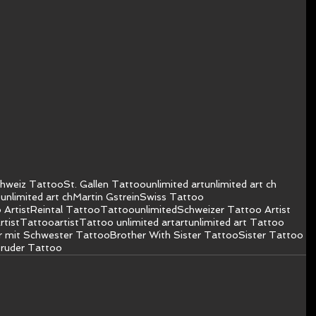
hweiz Tattoo
St. Gallen Tattoo
unlimited art
unlimited art ch
unlimited art ch
Martin Gstrein
Swiss Tattoo
 Artist
Reintal Tattoo
Tattoo
unlimited
Schweizer Tattoo Artist
rtist
Tattooartist
Tattoo unlimited art
art
unlimited art Tattoo
r mit Schwester Tattoo
Brother With Sister Tattoo
Sister Tattoo
ruder Tattoo