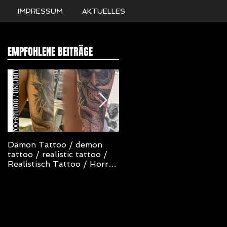
IMPRESSUM
AKTUELLES
EMPFOHLENE BEITRÄGE
Dämon Tattoo / demon
NOT TODAY SATAN
tattoo / realistic tattoo /
TATTOO
Realistisch Tattoo / Horror
Tattoo