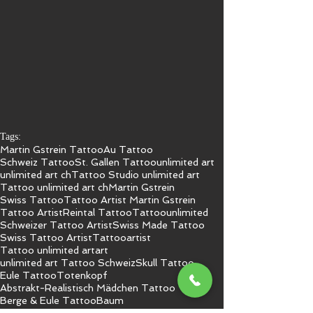
Tags:
Martin Gstrein Tattoo
Au Tattoo
Schweiz Tattoo
St. Gallen Tattoo
unlimited art
unlimited art ch
Tattoo Studio unlimited art
Tattoo unlimited art ch
Martin Gstrein
Swiss Tattoo
Tattoo Artist Martin Gstrein
Tattoo Artist
Reintal Tattoo
Tattoo
unlimited
Schweizer Tattoo Artist
Swiss Made Tattoo
Swiss Tattoo Artist
Tattooartist
Tattoo unlimited art
art
unlimited art Tattoo Schweiz
Skull Tattoo
Eule Tattoo
Totenkopf
Abstrakt-Realistisch Mädchen Tattoo
Berge & Eule Tattoo
Baum
Abstrakt Realistisch Tattoo
Bein Tattoo