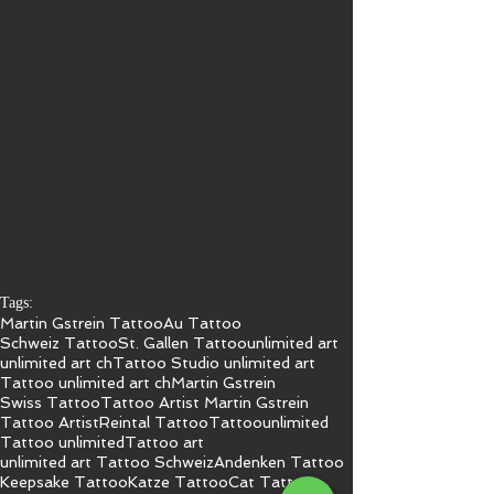
Tags:
Martin Gstrein Tattoo
Au Tattoo
Schweiz Tattoo
St. Gallen Tattoo
unlimited art
unlimited art ch
Tattoo Studio unlimited art
Tattoo unlimited art ch
Martin Gstrein
Swiss Tattoo
Tattoo Artist Martin Gstrein
Tattoo Artist
Reintal Tattoo
Tattoo
unlimited
Tattoo unlimited
Tattoo art
unlimited art Tattoo Schweiz
Andenken Tattoo
Keepsake Tattoo
Katze Tattoo
Cat Tattoo