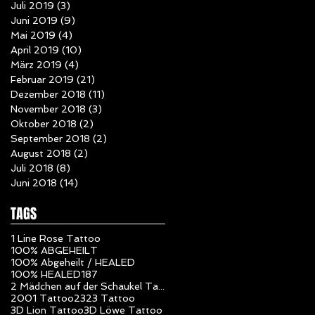
Juli 2019
(3)
3 Beiträge
Juni 2019
(9)
9 Beiträge
Mai 2019
(4)
4 Beiträge
April 2019
(10)
10 Beiträge
März 2019
(4)
4 Beiträge
Februar 2019
(21)
21 Beiträge
Dezember 2018
(11)
11 Beiträge
November 2018
(3)
3 Beiträge
Oktober 2018
(2)
2 Beiträge
September 2018
(2)
2 Beiträge
August 2018
(2)
2 Beiträge
Juli 2018
(8)
8 Beiträge
Juni 2018
(14)
14 Beiträge
TAGS
1 Line Rose Tattoo
100% ABGEHEILT
100% Abgeheilt / HEALED
100% HEALED
187
2 Mädchen auf der Schaukel Tattoo
2001 Tattoo
23
23 Tattoo
3D Lion Tattoo
3D Löwe Tattoo