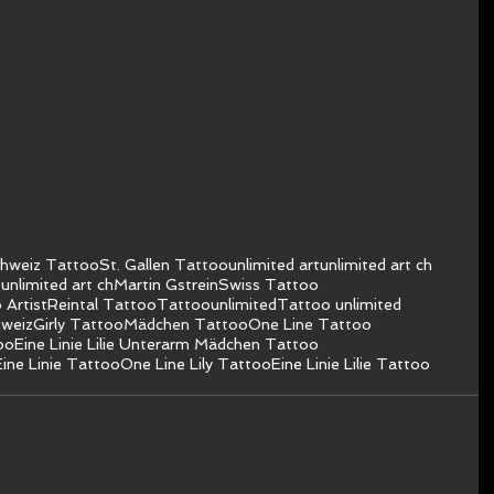
hweiz Tattoo
St. Gallen Tattoo
unlimited art
unlimited art ch
unlimited art ch
Martin Gstrein
Swiss Tattoo
 Artist
Reintal Tattoo
Tattoo
unlimited
Tattoo unlimited
hweiz
Girly Tattoo
Mädchen Tattoo
One Line Tattoo
oo
Eine Linie Lilie Unterarm Mädchen Tattoo
Eine Linie Tattoo
One Line Lily Tattoo
Eine Linie Lilie Tattoo