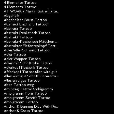
4 Elemente Tattoo
4 Elements Tattoo
AT WORK / Martin Gstrein / tattoo studio unlimited art / Vorarlberg / Nüziders / Tattoo Artist
Abgeheilt
Abgeheiltes Brust Tattoo
Abstract Elephant Tattoo
Abstract Tattoo
Abstrakt Realistisch Tattoo
Abstrakt Tattoo
Abstrakt-Realistisch Mädchen Tattoo
Abstrakter Elefantenkopf Tattoo
Adler
Adler Schwert Tattoo
Adler Tattoo
Adler Wappen Tattoo
Adler mit Schriftrolle Tattoo
Adlerkopf Realistik Tattoo
Affenkopf Tattoo
Alles wird gut
Alles wird gut Schrift Unterarm Mädchen Tattoo
Alles wird gut Tattoo
Altes Tattoo weg
Am Steg Tattoo
Ambigramm
Ambigramm Font Tattoo
Ambigramm Schrift Tattoo
Ambigramm Tattoo
Anchor & Burning Dice With Poker Chips Tattoo
Anchor & Cross Tattoo