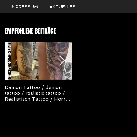
IMPRESSUM
AKTUELLES
EMPFOHLENE BEITRÄGE
Dämon Tattoo / demon
NOT TODAY SATAN
tattoo / realistic tattoo /
TATTOO
Realistisch Tattoo / Horror
Tattoo