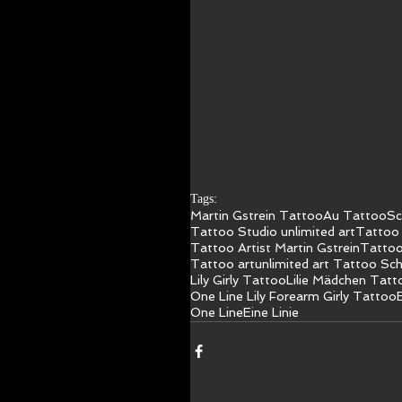
Tags:
Martin Gstrein Tattoo
Au Tattoo
Sc
Tattoo Studio unlimited art
Tattoo 
Tattoo Artist Martin Gstrein
Tattoo
Tattoo art
unlimited art Tattoo Sc
Lily Girly Tattoo
Lilie Mädchen Tatt
One Line Lily Forearm Girly Tattoo
One Line
Eine Linie