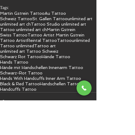
Tags:
Martin Gstrein Tattoo
Au Tattoo
Schweiz Tattoo
St. Gallen Tattoo
unlimited art
unlimited art ch
Tattoo Studio unlimited art
Tattoo unlimited art ch
Martin Gstrein
Swiss Tattoo
Tattoo Artist Martin Gstrein
Tattoo Artist
Reintal Tattoo
Tattoo
unlimited
Tattoo unlimited
Tattoo art
unlimited art Tattoo Schweiz
Schwarz Rot Tattoo
Hände Tattoo
Hands Tattoo
Hände mit Handschellen Innenarm Tattoo
Schwarz-Rot Tattoo
Hands With Handcuffs Inner Arm Tattoo
Black & Red Tattoo
Handschellen Tattoo
Handcuffs Tattoo
Kommentare