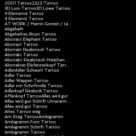
2001 Tattoo
23
23 Tattoo
3D Lion Tattoo
3D Löwe Tattoo
4 Elemente Tattoo
4 Elements Tattoo
AT WORK / Martin Gstrein / tattoo studio unlimited art / Vorarlberg / Nüziders / Tattoo Artist
Abgeheilt
Abgeheiltes Brust Tattoo
Abstract Elephant Tattoo
Abstract Tattoo
Abstrakt Realistisch Tattoo
Abstrakt Tattoo
Abstrakt-Realistisch Mädchen Tattoo
Abstrakter Elefantenkopf Tattoo
Adler
Adler Schwert Tattoo
Adler Tattoo
Adler Wappen Tattoo
Adler mit Schriftrolle Tattoo
Adlerkopf Realistik Tattoo
Affenkopf Tattoo
Alles wird gut
Alles wird gut Schrift Unterarm Mädchen Tattoo
Alles wird gut Tattoo
Altes Tattoo weg
Am Steg Tattoo
Ambigramm
Ambigramm Font Tattoo
Ambigramm Schrift Tattoo
Ambigramm Tattoo