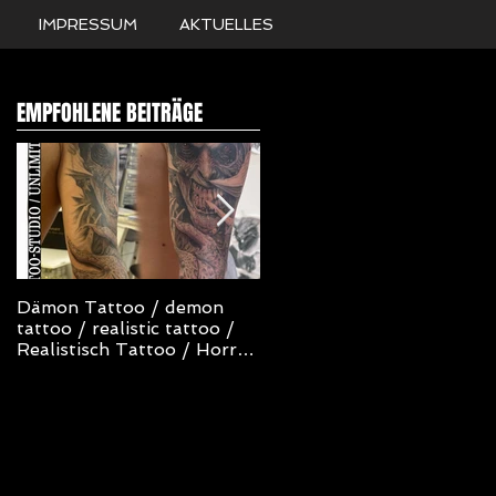
IMPRESSUM
AKTUELLES
EMPFOHLENE BEITRÄGE
Dämon Tattoo / demon
NOT TODAY SATAN
tattoo / realistic tattoo /
TATTOO
Realistisch Tattoo / Horror
Tattoo