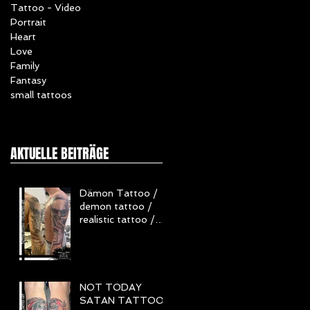
Tattoo - Video
Portrait
Heart
Love
Family
Fantasy
small tattoos
AKTUELLE BEITRÄGE
Dämon Tattoo /
demon tattoo /
realistic tattoo /
Realistisch Tattoo
/ Horror Tattoo
NOT TODAY
SATAN TATTOO