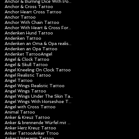
Anchor & Burning Dice With Poker Chips Tattoo
Anchor & Cross Tattoo
Anchor Heart Cross Tattoo
Anchor Tattoo
Anchor With Chain Tattoo
Anchor With Heart & Cross Forearm Tattoo
Andenken Hund Tattoo
Andenken Tattoo
Andenken an Oma & Opa realistik Tattoo
Andenken an Opa Tattoo
Andenket Tattoo
Angel
Angel & Clock Tattoo
Angel & Skull Tattoo
Angel Kneeling On Clock Tattoo
Angel Realistic Tattoo
Angel Tattoo
Angel Wings Realistic Tattoo
Angel Wings Tattoo
Angel Wings Under The Skin Tattoo
Angel Wings With Horseshoe Tattoo
Angel with Cross Tattoo
Animal Tattoo
Anker & Kreuz Tattoo
Anker & brennende Würfel mit Poker Chips Tattoo
Anker Herz Kreuz Tattoo
Anker Tattoo
Anker Tttoo
Anker Unterarm Tattoo