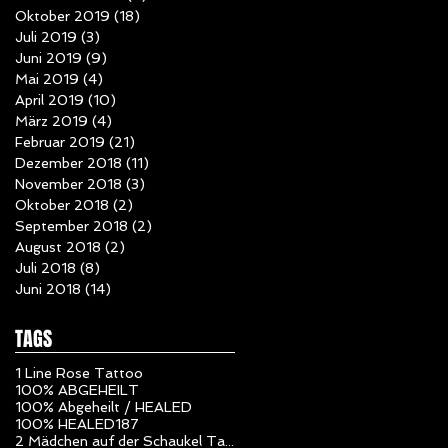
Oktober 2019
(18)
18 Beiträge
Juli 2019
(3)
3 Beiträge
Juni 2019
(9)
9 Beiträge
Mai 2019
(4)
4 Beiträge
April 2019
(10)
10 Beiträge
März 2019
(4)
4 Beiträge
Februar 2019
(21)
21 Beiträge
Dezember 2018
(11)
11 Beiträge
November 2018
(3)
3 Beiträge
Oktober 2018
(2)
2 Beiträge
September 2018
(2)
2 Beiträge
August 2018
(2)
2 Beiträge
Juli 2018
(8)
8 Beiträge
Juni 2018
(14)
14 Beiträge
TAGS
1 Line Rose Tattoo
100% ABGEHEILT
100% Abgeheilt / HEALED
100% HEALED
187
2 Mädchen auf der Schaukel Tattoo