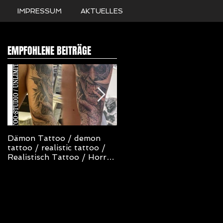
IMPRESSUM
AKTUELLES
EMPFOHLENE BEITRÄGE
Dämon Tattoo / demon
NOT TODAY SATAN
tattoo / realistic tattoo /
TATTOO
Realistisch Tattoo / Horror
Tattoo
/