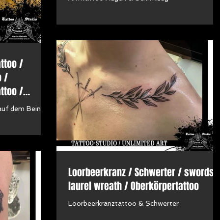
ttoo /
o /
ttoo /
auf dem Bein /
Loorbeerkranz / Schwerter / swords 
laurel wreath / Oberkörpertattoo
Loorbeerkranztattoo & Schwerter