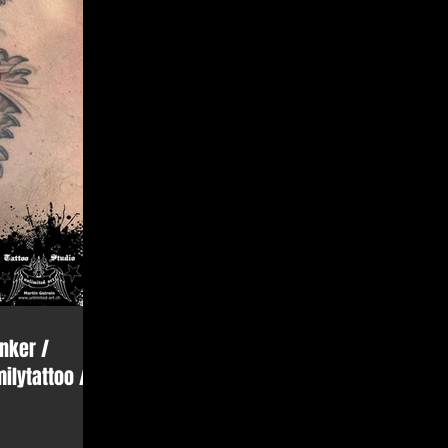
nker /
ilytattoo /