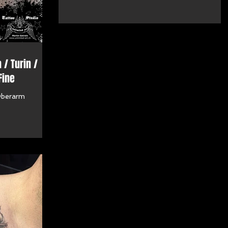
 / Turin /
Fine
Oberarm