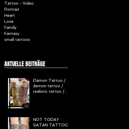
Tattoo - Video
Portrait
Heart
Love
Family
Fantasy
small tattoos
AKTUELLE BEITRÄGE
Dämon Tattoo /
demon tattoo /
realistic tattoo /
Realistisch Tattoo
/ Horror Tattoo
NOT TODAY
SATAN TATTOO