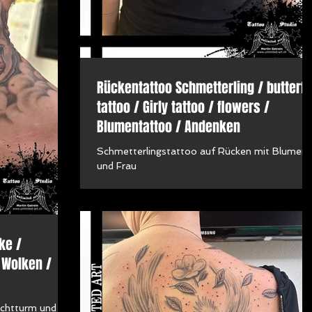
Rückentattoo Schmetterling / butterfl
tattoo / Girly tattoo / flowers /
Blumentattoo / Andenken
Schmetterlingstattoo auf Rücken mit Blumen
und Frau
ke /
 Wolken /
uchtturm und