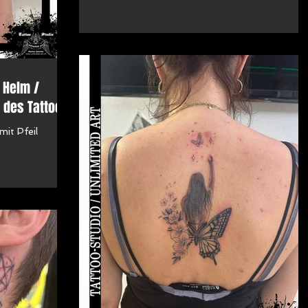
/ Helm /
 des Tattoos
it Pfeil