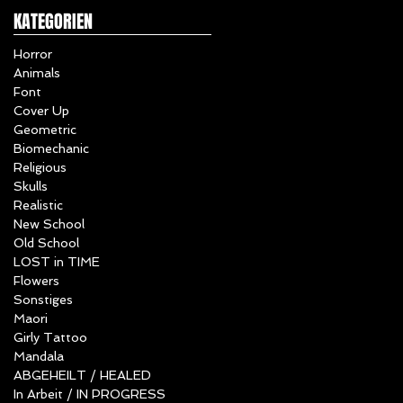
KATEGORIEN
Horror
Animals
Font
Cover Up
Geometric
Biomechanic
Religious
Skulls
Realistic
New School
Old School
LOST in TIME
Flowers
Sonstiges
/
Maori
Girly Tattoo
Mandala
ABGEHEILT / HEALED
In Arbeit / IN PROGRESS