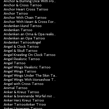
Anchor & Burning Dice With Poker Chips Tattoo
Anchor & Cross Tattoo
Anchor Heart Cross Tattoo
Anchor Tattoo
Anchor With Chain Tattoo
Anchor With Heart & Cross Forearm Tattoo
Andenken Hund Tattoo
Andenken Tattoo
Andenken an Oma & Opa realistik Tattoo
Andenken an Opa Tattoo
Andenket Tattoo
Angel
Angel & Clock Tattoo
Angel & Skull Tattoo
Angel Kneeling On Clock Tattoo
Angel Realistic Tattoo
Angel Tattoo
Angel Wings Realistic Tattoo
Angel Wings Tattoo
Angel Wings Under The Skin Tattoo
Angel Wings With Horseshoe Tattoo
Angel with Cross Tattoo
Animal Tattoo
Anker & Kreuz Tattoo
Anker & brennende Würfel mit Poker Chips Tattoo
Anker Herz Kreuz Tattoo
Anker Tattoo
Anker Tttoo
Anker Unterarm Tattoo