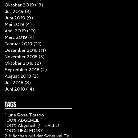
Oktober 2019
(18)
18 Beiträge
Juli 2019
(3)
3 Beiträge
Juni 2019
(9)
9 Beiträge
Mai 2019
(4)
4 Beiträge
April 2019
(10)
10 Beiträge
März 2019
(4)
4 Beiträge
Februar 2019
(21)
21 Beiträge
Dezember 2018
(11)
11 Beiträge
November 2018
(3)
3 Beiträge
Oktober 2018
(2)
2 Beiträge
September 2018
(2)
2 Beiträge
August 2018
(2)
2 Beiträge
Juli 2018
(8)
8 Beiträge
Juni 2018
(14)
14 Beiträge
TAGS
1 Line Rose Tattoo
100% ABGEHEILT
100% Abgeheilt / HEALED
100% HEALED
187
2 Mädchen auf der Schaukel Tattoo