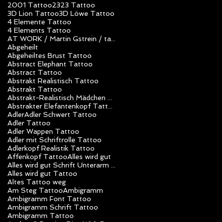
2001 Tattoo
23
23 Tattoo
3D Lion Tattoo
3D Löwe Tattoo
4 Elemente Tattoo
4 Elements Tattoo
AT WORK / Martin Gstrein / tattoo studio unlimited art / Vorarlberg / Nüziders / Tattoo Artist
Abgeheilt
Abgeheiltes Brust Tattoo
Abstract Elephant Tattoo
Abstract Tattoo
Abstrakt Realistisch Tattoo
Abstrakt Tattoo
Abstrakt-Realistisch Mädchen Tattoo
Abstrakter Elefantenkopf Tattoo
Adler
Adler Schwert Tattoo
Adler Tattoo
Adler Wappen Tattoo
Adler mit Schriftrolle Tattoo
Adlerkopf Realistik Tattoo
Affenkopf Tattoo
Alles wird gut
Alles wird gut Schrift Unterarm Mädchen Tattoo
Alles wird gut Tattoo
Altes Tattoo weg
Am Steg Tattoo
Ambigramm
Ambigramm Font Tattoo
Ambigramm Schrift Tattoo
Ambigramm Tattoo