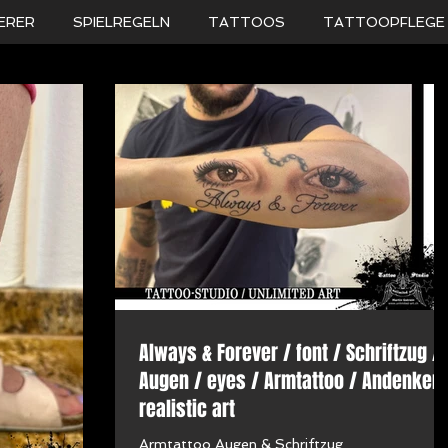
ERER
SPIELREGELN
TATTOOS
TATTOOPFLEGE
Always & Forever / font / Schriftzug /
Augen / eyes / Armtattoo / Andenken 
realistic art
Armtattoo Augen & Schriftzug