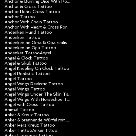
Anchor & Burning Dice With Poker Chips Tattoo
Anchor & Cross Tattoo
Anchor Heart Cross Tattoo
Anchor Tattoo
Anchor With Chain Tattoo
Anchor With Heart & Cross Forearm Tattoo
Andenken Hund Tattoo
Andenken Tattoo
Andenken an Oma & Opa realistik Tattoo
Andenken an Opa Tattoo
Andenket Tattoo
Angel
Angel & Clock Tattoo
Angel & Skull Tattoo
Angel Kneeling On Clock Tattoo
Angel Realistic Tattoo
Angel Tattoo
Angel Wings Realistic Tattoo
Angel Wings Tattoo
Angel Wings Under The Skin Tattoo
Angel Wings With Horseshoe Tattoo
Angel with Cross Tattoo
Animal Tattoo
Anker & Kreuz Tattoo
Anker & brennende Würfel mit Poker Chips Tattoo
Anker Herz Kreuz Tattoo
Anker Tattoo
Anker Tttoo
Anker Unterarm Tattoo