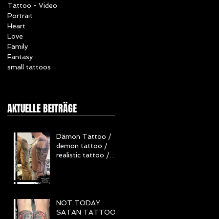
Tattoo - Video
Portrait
Heart
Love
Family
Fantasy
small tattoos
AKTUELLE BEITRÄGE
Dämon Tattoo /
demon tattoo /
realistic tattoo /
Realistisch Tattoo
/ Horror Tattoo
NOT TODAY
SATAN TATTOO