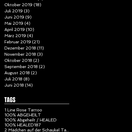
Oktober 2019
(18)
18 Beiträge
Juli 2019
(3)
3 Beiträge
Juni 2019
(9)
9 Beiträge
Mai 2019
(4)
4 Beiträge
April 2019
(10)
10 Beiträge
März 2019
(4)
4 Beiträge
Februar 2019
(21)
21 Beiträge
Dezember 2018
(11)
11 Beiträge
November 2018
(3)
3 Beiträge
Oktober 2018
(2)
2 Beiträge
September 2018
(2)
2 Beiträge
August 2018
(2)
2 Beiträge
Juli 2018
(8)
8 Beiträge
Juni 2018
(14)
14 Beiträge
TAGS
1 Line Rose Tattoo
100% ABGEHEILT
100% Abgeheilt / HEALED
100% HEALED
187
2 Mädchen auf der Schaukel Tattoo