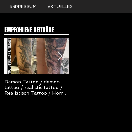
IMPRESSUM
AKTUELLES
EMPFOHLENE BEITRÄGE
Dämon Tattoo / demon
NOT TODAY SATAN
tattoo / realistic tattoo /
TATTOO
Realistisch Tattoo / Horror
Tattoo