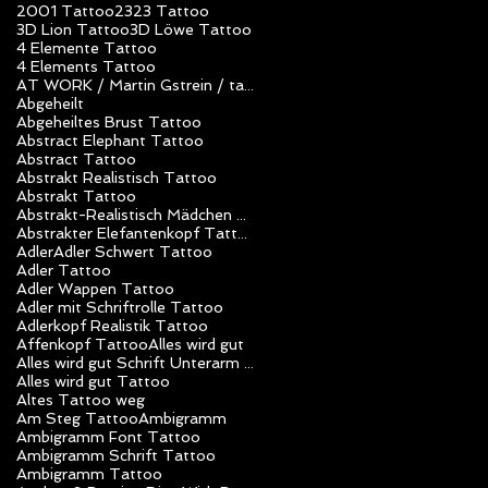
2001 Tattoo
23
23 Tattoo
3D Lion Tattoo
3D Löwe Tattoo
4 Elemente Tattoo
4 Elements Tattoo
AT WORK / Martin Gstrein / tattoo studio unlimited art / Vorarlberg / Nüziders / Tattoo Artist
Abgeheilt
Abgeheiltes Brust Tattoo
Abstract Elephant Tattoo
Abstract Tattoo
Abstrakt Realistisch Tattoo
Abstrakt Tattoo
Abstrakt-Realistisch Mädchen Tattoo
Abstrakter Elefantenkopf Tattoo
Adler
Adler Schwert Tattoo
Adler Tattoo
Adler Wappen Tattoo
Adler mit Schriftrolle Tattoo
Adlerkopf Realistik Tattoo
Affenkopf Tattoo
Alles wird gut
Alles wird gut Schrift Unterarm Mädchen Tattoo
Alles wird gut Tattoo
Altes Tattoo weg
Am Steg Tattoo
Ambigramm
Ambigramm Font Tattoo
Ambigramm Schrift Tattoo
Ambigramm Tattoo