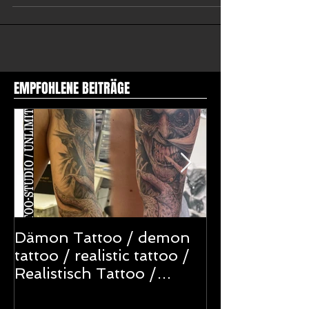
EMPFOHLENE BEITRÄGE
Dämon Tattoo / demon
NOT TODAY
tattoo / realistic tattoo /
TATTOO
Realistisch Tattoo /