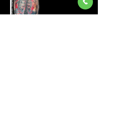
NOT TODAY SATAN
TATTOO
ARCHIV
Juli 2026
(11)
11 Beiträge
November 2025
(5)
5 Beiträge
Oktober 2025
(10)
10 Beiträge
September 2025
(13)
13 Beiträge
August 2025
(5)
5 Beiträge
Juni 2025
(11)
11 Beiträge
Mai 2025
(8)
8 Beiträge
April 2025
(6)
6 Beiträge
März 2025
(9)
9 Beiträge
Februar 2025
(4)
4 Beiträge
Januar 2025
(8)
8 Beiträge
Dezember 2024
(8)
8 Beiträge