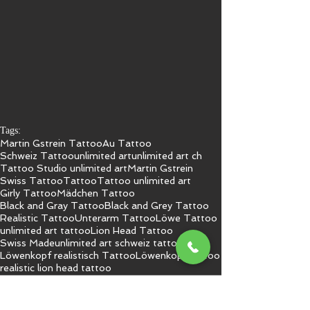
Tags:
Martin Gstrein Tattoo
Au Tattoo
Schweiz Tattoo
unlimited art
unlimited art ch
Tattoo Studio unlimited art
Martin Gstrein
Swiss Tattoo
Tattoo
Tattoo unlimited art
Girly Tattoo
Mädchen Tattoo
Black and Gray Tattoo
Black and Grey Tattoo
Realistic Tattoo
Unterarm Tattoo
Löwe Tattoo
unlimited art tattoo
Lion Head Tattoo
Swiss Made
unlimited art schweiz tattoo
Löwenkopf realistisch Tattoo
Löwenkopf tattoo
realistic lion head tattoo