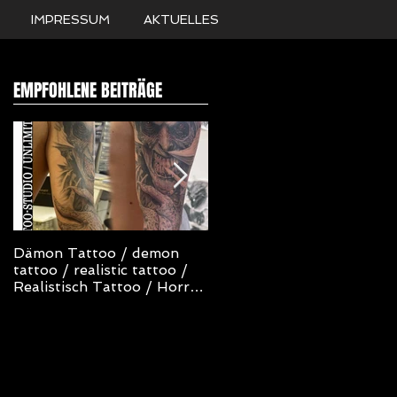
IMPRESSUM
AKTUELLES
EMPFOHLENE BEITRÄGE
Dämon Tattoo / demon
NOT TODAY SATAN
tattoo / realistic tattoo /
TATTOO
Realistisch Tattoo / Horror
Tattoo