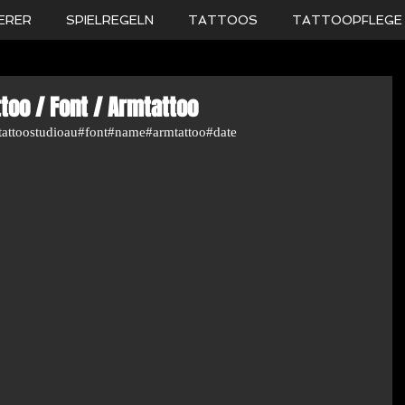
ERER
SPIELREGELN
TATTOOS
TATTOOPFLEGE
too / Font / Armtattoo
#tattoostudioau#font#name#armtattoo#date