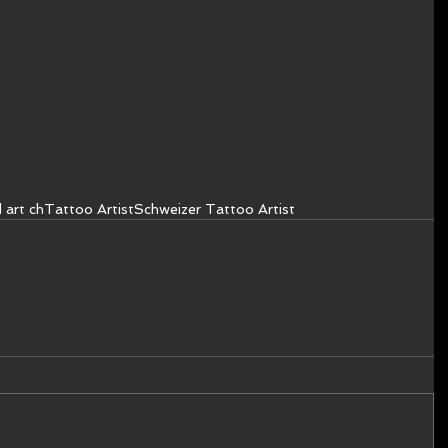
 art ch
Tattoo Artist
Schweizer Tattoo Artist