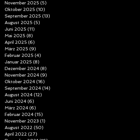
November 2025
(5)
5 Beiträge
Oktober 2025
(10)
10 Beiträge
September 2025
(13)
13 Beiträge
August 2025
(5)
5 Beiträge
Juni 2025
(11)
11 Beiträge
Mai 2025
(8)
8 Beiträge
April 2025
(6)
6 Beiträge
März 2025
(9)
9 Beiträge
Februar 2025
(4)
4 Beiträge
Januar 2025
(8)
8 Beiträge
Dezember 2024
(8)
8 Beiträge
November 2024
(9)
9 Beiträge
Oktober 2024
(16)
16 Beiträge
September 2024
(14)
14 Beiträge
August 2024
(12)
12 Beiträge
Juni 2024
(6)
6 Beiträge
März 2024
(6)
6 Beiträge
Februar 2024
(15)
15 Beiträge
November 2023
(1)
1 Beitrag
August 2022
(50)
50 Beiträge
April 2022
(27)
27 Beiträge