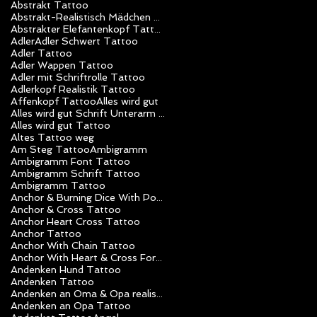
Abstrakt Tattoo
Abstrakt-Realistisch Mädchen Tattoo
Abstrakter Elefantenkopf Tattoo
Adler
Adler Schwert Tattoo
Adler Tattoo
Adler Wappen Tattoo
Adler mit Schriftrolle Tattoo
Adlerkopf Realistik Tattoo
Affenkopf Tattoo
Alles wird gut
Alles wird gut Schrift Unterarm Mädchen Tattoo
Alles wird gut Tattoo
Altes Tattoo weg
Am Steg Tattoo
Ambigramm
Ambigramm Font Tattoo
Ambigramm Schrift Tattoo
Ambigramm Tattoo
Anchor & Burning Dice With Poker Chips Tattoo
Anchor & Cross Tattoo
Anchor Heart Cross Tattoo
Anchor Tattoo
Anchor With Chain Tattoo
Anchor With Heart & Cross Forearm Tattoo
Andenken Hund Tattoo
Andenken Tattoo
Andenken an Oma & Opa realistik Tattoo
Andenken an Opa Tattoo