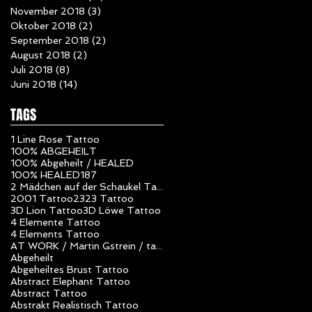
November 2018
(3)
3 Beiträge
Oktober 2018
(2)
2 Beiträge
September 2018
(2)
2 Beiträge
August 2018
(2)
2 Beiträge
Juli 2018
(8)
8 Beiträge
Juni 2018
(14)
14 Beiträge
TAGS
1 Line Rose Tattoo
100% ABGEHEILT
100% Abgeheilt / HEALED
100% HEALED
187
2 Mädchen auf der Schaukel Tattoo
2001 Tattoo
23
23 Tattoo
3D Lion Tattoo
3D Löwe Tattoo
4 Elemente Tattoo
4 Elements Tattoo
AT WORK / Martin Gstrein / tattoo studio unlimited art / Vorarlberg / Nüziders / Tattoo Artist
Abgeheilt
Abgeheiltes Brust Tattoo
Abstract Elephant Tattoo
Abstract Tattoo
Abstrakt Realistisch Tattoo