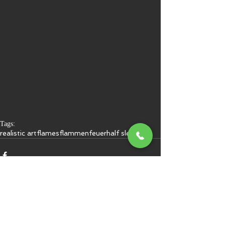
Tags:
realistic art
flames
flammen
feuer
half sleeve
Kommentare