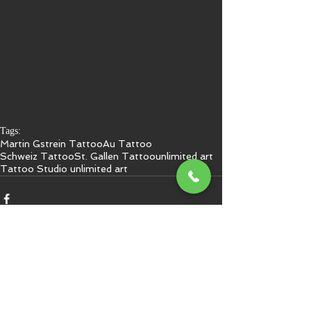
Tags:
Martin Gstrein Tattoo
Au Tattoo
Schweiz Tattoo
St. Gallen Tattoo
unlimited art
Tattoo Studio unlimited art
Kommentare