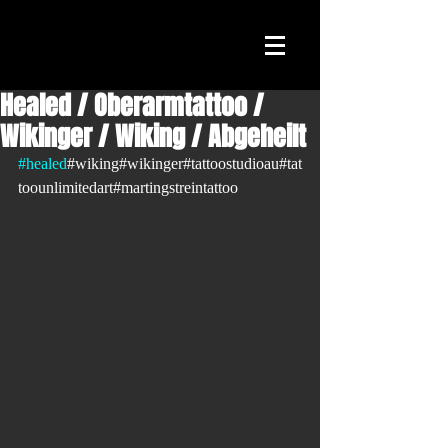
Healed / Oberarmtattoo /
Wikinger / Wiking / Abgeheilt
#healed
#wiking#wikinger#tattoostudioau#tat
toounlimitedart#martingstreintattoo