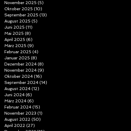
November 2025
(5)
5 Beiträge
Oktober 2025
(10)
10 Beiträge
September 2025
(13)
13 Beiträge
August 2025
(5)
5 Beiträge
Juni 2025
(11)
11 Beiträge
Mai 2025
(8)
8 Beiträge
April 2025
(6)
6 Beiträge
März 2025
(9)
9 Beiträge
Februar 2025
(4)
4 Beiträge
Januar 2025
(8)
8 Beiträge
Dezember 2024
(8)
8 Beiträge
November 2024
(9)
9 Beiträge
Oktober 2024
(16)
16 Beiträge
September 2024
(14)
14 Beiträge
August 2024
(12)
12 Beiträge
Juni 2024
(6)
6 Beiträge
März 2024
(6)
6 Beiträge
Februar 2024
(15)
15 Beiträge
November 2023
(1)
1 Beitrag
August 2022
(50)
50 Beiträge
April 2022
(27)
27 Beiträge