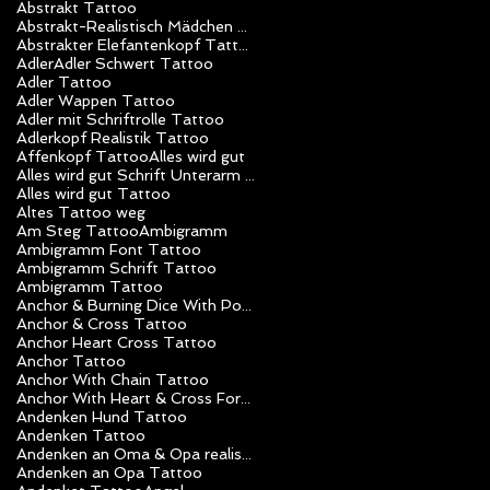
Abstrakt Tattoo
Abstrakt-Realistisch Mädchen Tattoo
Abstrakter Elefantenkopf Tattoo
Adler
Adler Schwert Tattoo
Adler Tattoo
Adler Wappen Tattoo
Adler mit Schriftrolle Tattoo
Adlerkopf Realistik Tattoo
Affenkopf Tattoo
Alles wird gut
Alles wird gut Schrift Unterarm Mädchen Tattoo
Alles wird gut Tattoo
Altes Tattoo weg
Am Steg Tattoo
Ambigramm
Ambigramm Font Tattoo
Ambigramm Schrift Tattoo
Ambigramm Tattoo
Anchor & Burning Dice With Poker Chips Tattoo
Anchor & Cross Tattoo
Anchor Heart Cross Tattoo
Anchor Tattoo
Anchor With Chain Tattoo
Anchor With Heart & Cross Forearm Tattoo
Andenken Hund Tattoo
Andenken Tattoo
Andenken an Oma & Opa realistik Tattoo
Andenken an Opa Tattoo