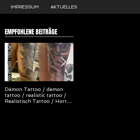
IMPRESSUM
AKTUELLES
EMPFOHLENE BEITRÄGE
Dämon Tattoo / demon
NOT TODAY SATAN
tattoo / realistic tattoo /
TATTOO
Realistisch Tattoo / Horror
Tattoo