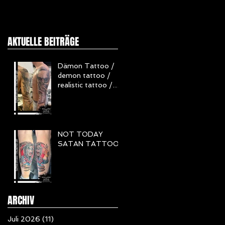
AKTUELLE BEITRÄGE
Dämon Tattoo /
demon tattoo /
realistic tattoo /
Realistisch Tattoo
/ Horror Tattoo
NOT TODAY
SATAN TATTOO
ARCHIV
Juli 2026
(11)
11 Beiträge