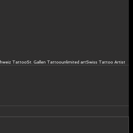
hweiz Tattoo
St. Gallen Tattoo
unlimited art
Swiss Tattoo Artist