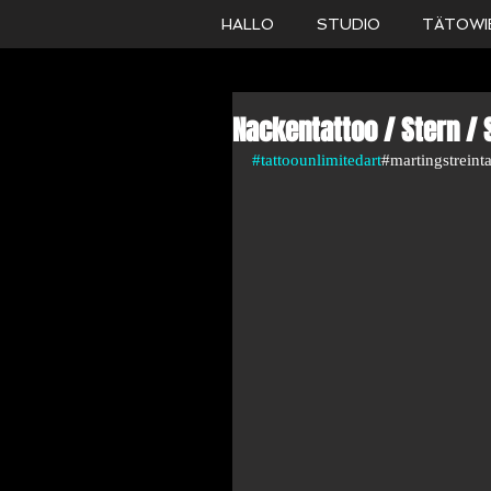
HALLO
STUDIO
TÄTOWI
Nackentattoo / Stern / 
#tattoounlimitedart
#martingstreint