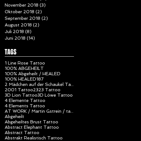
November 2018
(3)
3 Beiträge
Oktober 2018
(2)
2 Beiträge
September 2018
(2)
2 Beiträge
August 2018
(2)
2 Beiträge
Juli 2018
(8)
8 Beiträge
Juni 2018
(14)
14 Beiträge
TAGS
1 Line Rose Tattoo
100% ABGEHEILT
100% Abgeheilt / HEALED
100% HEALED
187
2 Mädchen auf der Schaukel Tattoo
2001 Tattoo
23
23 Tattoo
3D Lion Tattoo
3D Löwe Tattoo
4 Elemente Tattoo
4 Elements Tattoo
AT WORK / Martin Gstrein / tattoo studio unlimited art / Vorarlberg / Nüziders / Tattoo Artist
Abgeheilt
Abgeheiltes Brust Tattoo
Abstract Elephant Tattoo
Abstract Tattoo
Abstrakt Realistisch Tattoo