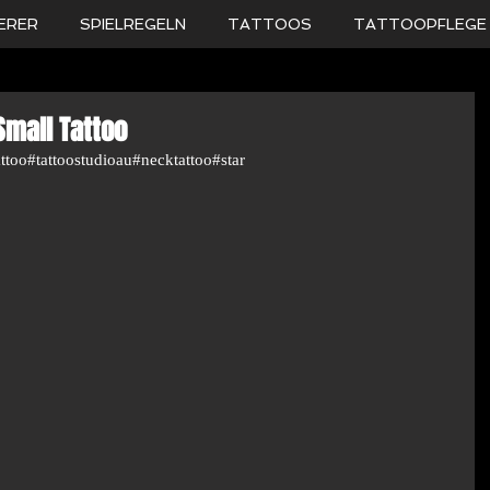
ERER
SPIELREGELN
TATTOOS
TATTOOPFLEGE
Small Tattoo
attoo#tattoostudioau#necktattoo#star