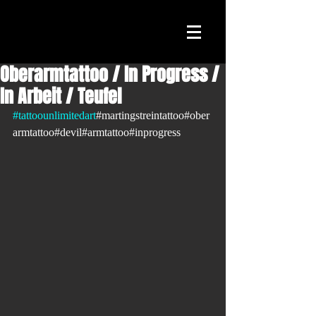
Oberarmtattoo / In Progress /
In Arbeit / Teufel
#tattoounlimitedart
#martingstreintattoo#ober
armtattoo#devil#armtattoo#inprogress