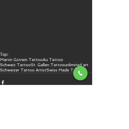
Tags:
Martin Gstrein Tattoo
Au Tattoo
Schweiz Tattoo
St. Gallen Tattoo
unlimited art
Schweizer Tattoo Artist
Swiss Made Tattoo
Kommentare