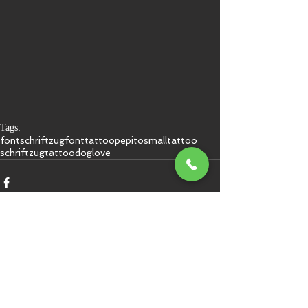
Tags:
font
schriftzug
fonttattoo
pepito
smalltattoo
schriftzugtattoo
doglove
Kommentare
Kommentar verfassen...