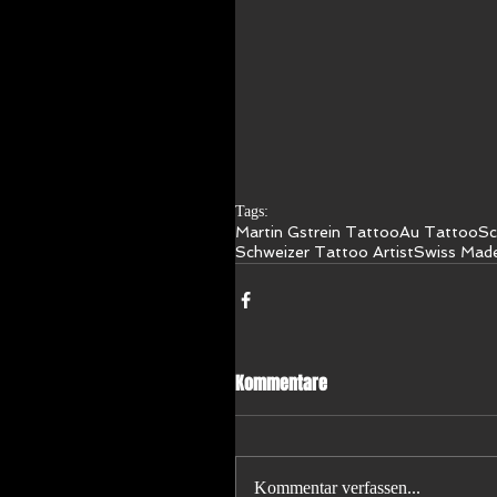
Tags:
Martin Gstrein Tattoo
Au Tattoo
Sc
Schweizer Tattoo Artist
Swiss Mad
Kommentare
Kommentar verfassen...