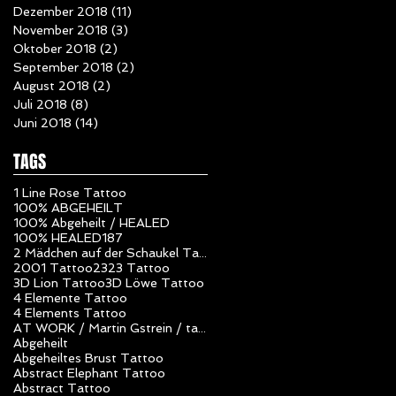
Dezember 2018
(11)
11 Beiträge
November 2018
(3)
3 Beiträge
Oktober 2018
(2)
2 Beiträge
September 2018
(2)
2 Beiträge
August 2018
(2)
2 Beiträge
Juli 2018
(8)
8 Beiträge
Juni 2018
(14)
14 Beiträge
TAGS
1 Line Rose Tattoo
100% ABGEHEILT
100% Abgeheilt / HEALED
100% HEALED
187
2 Mädchen auf der Schaukel Tattoo
2001 Tattoo
23
23 Tattoo
3D Lion Tattoo
3D Löwe Tattoo
4 Elemente Tattoo
4 Elements Tattoo
AT WORK / Martin Gstrein / tattoo studio unlimited art / Vorarlberg / Nüziders / Tattoo Artist
Abgeheilt
Abgeheiltes Brust Tattoo
Abstract Elephant Tattoo
Abstract Tattoo