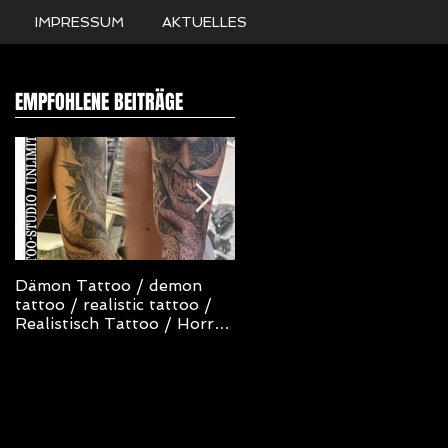
IMPRESSUM
AKTUELLES
EMPFOHLENE BEITRÄGE
Dämon Tattoo / demon
NOT TODAY SATAN
tattoo / realistic tattoo /
TATTOO
Realistisch Tattoo / Horror
Tattoo