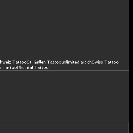
hweiz Tattoo
St. Gallen Tattoo
unlimited art ch
Swiss Tattoo
e Tattoo
Rheintal Tattoo