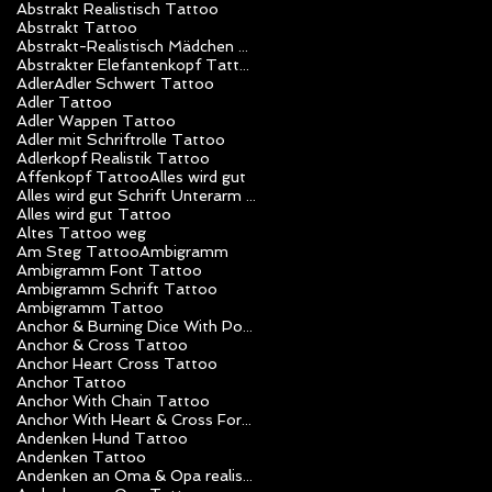
Abstrakt Realistisch Tattoo
Abstrakt Tattoo
Abstrakt-Realistisch Mädchen Tattoo
Abstrakter Elefantenkopf Tattoo
Adler
Adler Schwert Tattoo
Adler Tattoo
Adler Wappen Tattoo
Adler mit Schriftrolle Tattoo
Adlerkopf Realistik Tattoo
Affenkopf Tattoo
Alles wird gut
Alles wird gut Schrift Unterarm Mädchen Tattoo
Alles wird gut Tattoo
Altes Tattoo weg
Am Steg Tattoo
Ambigramm
Ambigramm Font Tattoo
Ambigramm Schrift Tattoo
Ambigramm Tattoo
Anchor & Burning Dice With Poker Chips Tattoo
Anchor & Cross Tattoo
Anchor Heart Cross Tattoo
Anchor Tattoo
Anchor With Chain Tattoo
Anchor With Heart & Cross Forearm Tattoo
Andenken Hund Tattoo
Andenken Tattoo
Andenken an Oma & Opa realistik Tattoo