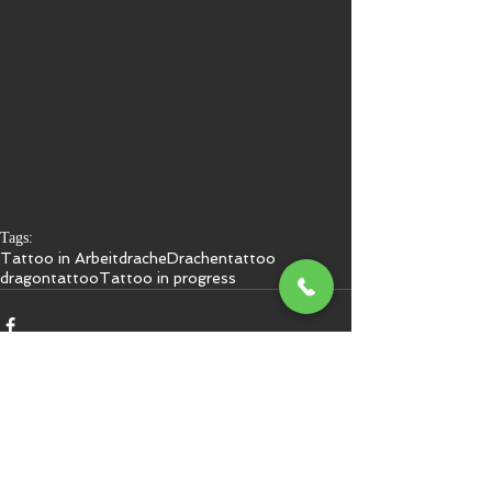
Tags:
Tattoo in Arbeit
drache
Drachentattoo
dragontattoo
Tattoo in progress
Kommentare