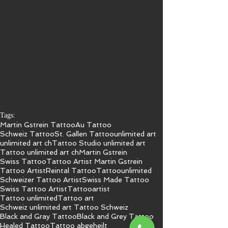
Tags:
Martin Gstrein Tattoo
Au Tattoo
Schweiz Tattoo
St. Gallen Tattoo
unlimited art
unlimited art ch
Tattoo Studio unlimited art
Tattoo unlimited art ch
Martin Gstrein
Swiss Tattoo
Tattoo Artist Martin Gstrein
Tattoo Artist
Reintal Tattoo
Tattoo
unlimited
Schweizer Tattoo Artist
Swiss Made Tattoo
Swiss Tattoo Artist
Tattooartist
Tattoo unlimited
Tattoo art
Schweiz unlimited art Tattoo Schweiz
Black and Gray Tattoo
Black and Grey Tattoo
Healed Tattoo
Tattoo abgeheilt