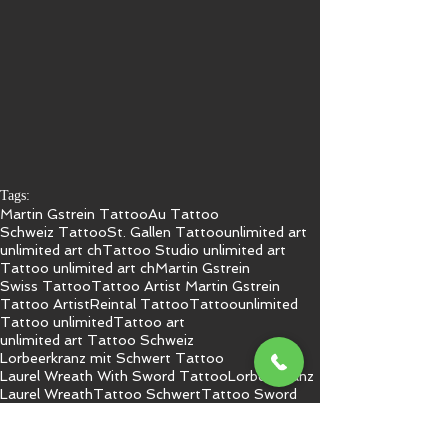
Tags:
Martin Gstrein Tattoo
Au Tattoo
Schweiz Tattoo
St. Gallen Tattoo
unlimited art
unlimited art ch
Tattoo Studio unlimited art
Tattoo unlimited art ch
Martin Gstrein
Swiss Tattoo
Tattoo Artist Martin Gstrein
Tattoo Artist
Reintal Tattoo
Tattoo
unlimited
Tattoo unlimited
Tattoo art
unlimited art Tattoo Schweiz
Lorbeerkranz mit Schwert Tattoo
Laurel Wreath With Sword Tattoo
Lorbeerkranz
Laurel Wreath
Tattoo Schwert
Tattoo Sword