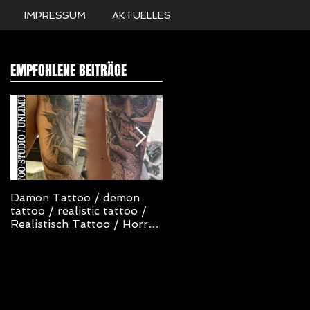
IMPRESSUM
AKTUELLES
EMPFOHLENE BEITRÄGE
Dämon Tattoo / demon
NOT TODAY SATAN
tattoo / realistic tattoo /
TATTOO
Realistisch Tattoo / Horror
Tattoo