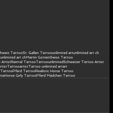
hweiz Tattoo
St. Gallen Tattoo
unlimited art
unlimited art ch
unlimited art ch
Martin Gstrein
Swiss Tattoo
 Artist
Reintal Tattoo
Tattoo
unlimited
Schweizer Tattoo Artist
rtist
Tattooartist
Tattoo unlimited art
art
 Tattoo
Pferd Tattoo
Realistic Horse Tattoo
rse
Horse Girly Tattoo
Pferd Mädchen Tattoo