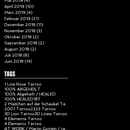
Mai 2019
(4)
4 Beiträge
April 2019
(10)
10 Beiträge
März 2019
(4)
4 Beiträge
Februar 2019
(21)
21 Beiträge
Dezember 2018
(11)
11 Beiträge
November 2018
(3)
3 Beiträge
Oktober 2018
(2)
2 Beiträge
September 2018
(2)
2 Beiträge
August 2018
(2)
2 Beiträge
Juli 2018
(8)
8 Beiträge
Juni 2018
(14)
14 Beiträge
TAGS
1 Line Rose Tattoo
100% ABGEHEILT
100% Abgeheilt / HEALED
100% HEALED
187
2 Mädchen auf der Schaukel Tattoo
2001 Tattoo
23
23 Tattoo
3D Lion Tattoo
3D Löwe Tattoo
4 Elemente Tattoo
4 Elements Tattoo
AT WORK / Martin Gstrein / tattoo studio unlimited art / Vorarlberg / Nüziders / Tattoo Artist