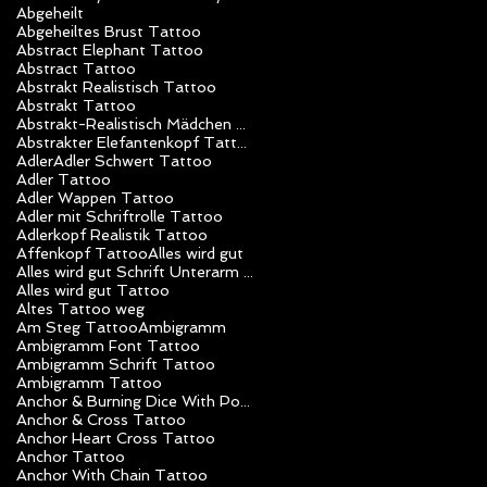
Abgeheilt
Abgeheiltes Brust Tattoo
Abstract Elephant Tattoo
Abstract Tattoo
Abstrakt Realistisch Tattoo
Abstrakt Tattoo
Abstrakt-Realistisch Mädchen Tattoo
Abstrakter Elefantenkopf Tattoo
Adler
Adler Schwert Tattoo
Adler Tattoo
Adler Wappen Tattoo
Adler mit Schriftrolle Tattoo
Adlerkopf Realistik Tattoo
Affenkopf Tattoo
Alles wird gut
Alles wird gut Schrift Unterarm Mädchen Tattoo
Alles wird gut Tattoo
Altes Tattoo weg
Am Steg Tattoo
Ambigramm
Ambigramm Font Tattoo
Ambigramm Schrift Tattoo
Ambigramm Tattoo
Anchor & Burning Dice With Poker Chips Tattoo
Anchor & Cross Tattoo
Anchor Heart Cross Tattoo
Anchor Tattoo
Anchor With Chain Tattoo