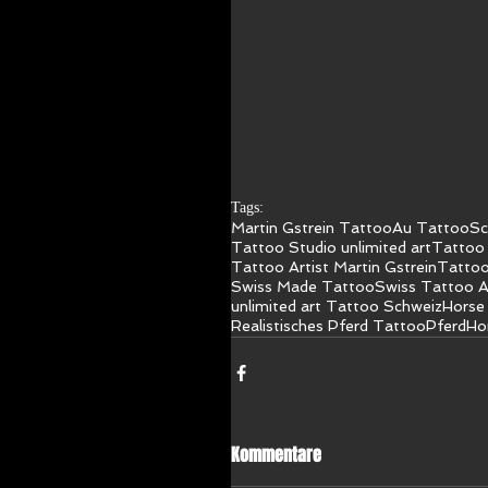
Tags:
Martin Gstrein Tattoo
Au Tattoo
Sc
Tattoo Studio unlimited art
Tattoo 
Tattoo Artist Martin Gstrein
Tattoo
Swiss Made Tattoo
Swiss Tattoo A
unlimited art Tattoo Schweiz
Horse
Realistisches Pferd Tattoo
Pferd
Ho
Kommentare