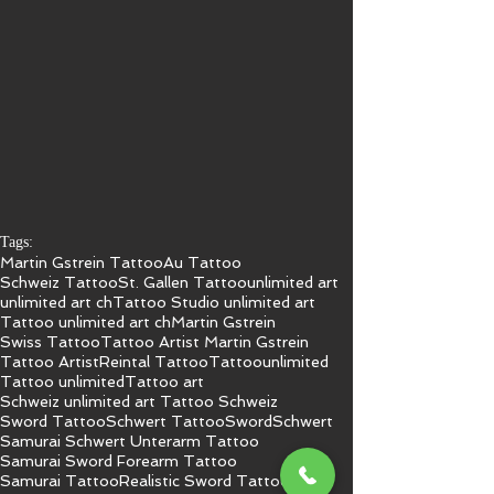
Tags:
Martin Gstrein Tattoo
Au Tattoo
Schweiz Tattoo
St. Gallen Tattoo
unlimited art
unlimited art ch
Tattoo Studio unlimited art
Tattoo unlimited art ch
Martin Gstrein
Swiss Tattoo
Tattoo Artist Martin Gstrein
Tattoo Artist
Reintal Tattoo
Tattoo
unlimited
Tattoo unlimited
Tattoo art
Schweiz unlimited art Tattoo Schweiz
Sword Tattoo
Schwert Tattoo
Sword
Schwert
Samurai Schwert Unterarm Tattoo
Samurai Sword Forearm Tattoo
Samurai Tattoo
Realistic Sword Tattoo