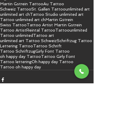
Martin Gstrein Tattoo
Au Tattoo
Schweiz Tattoo
St. Gallen Tattoo
unlimited art
unlimited art ch
Tattoo Studio unlimited art
Tattoo unlimited art ch
Martin Gstrein
Swiss Tattoo
Tattoo Artist Martin Gstrein
Tattoo Artist
Reintal Tattoo
Tattoo
unlimited
Tattoo unlimited
Tattoo art
unlimited art Tattoo Schweiz
Schriftzug Tattoo
Lettering Tattoo
Tattoo Schrift
Tattoo Schriftzug
Girly Font Tattoo
oh happy day Tattoo
Tattoo Girly Font
Tattoo lettering
Oh happy day Tattoo
Tattoo oh happy day
Kommentare
Kommentar verfassen...